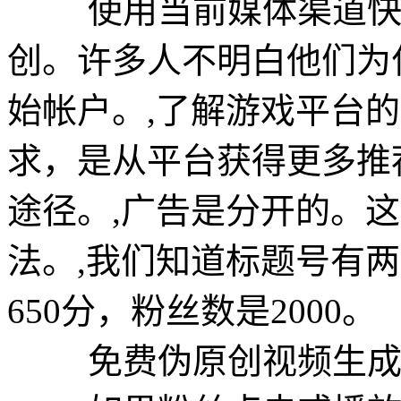
使用当前媒体渠道快速
创。许多人不明白他们为
始帐户。,了解游戏平台
求，是从平台获得更多推
途径。,广告是分开的。
法。,我们知道标题号有
650分，粉丝数是2000。
免费伪原创视频生