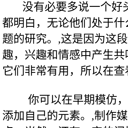
没有必要多说一个好头
都明白，无论他们处于什
题的研究。,这是因为这
趣，兴趣和情感中产生共
它们非常有用，所以在查
你可以在早期模仿，但
添加自己的元素。,制作