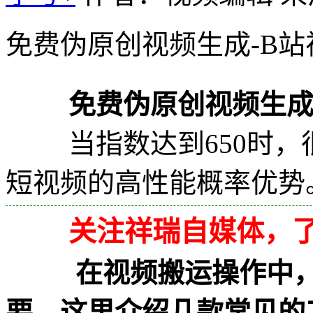
免费伪原创视频生成-B
免费伪原创视频生成-
当指数达到650时，很
短视频的高性能概率优势
关注祥瑞自媒体，
在视频搬运操作中
要，这里介绍几款常见的