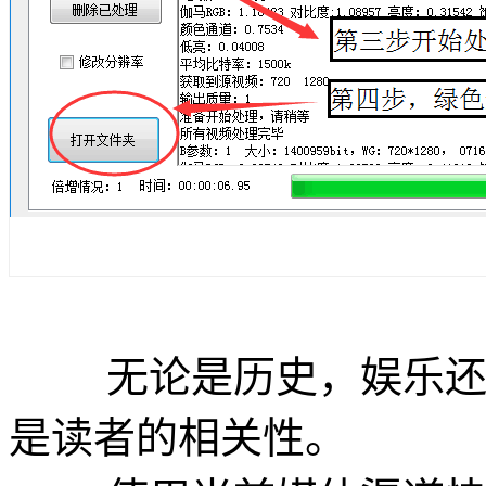
无论是历史，娱乐还是
是读者的相关性。