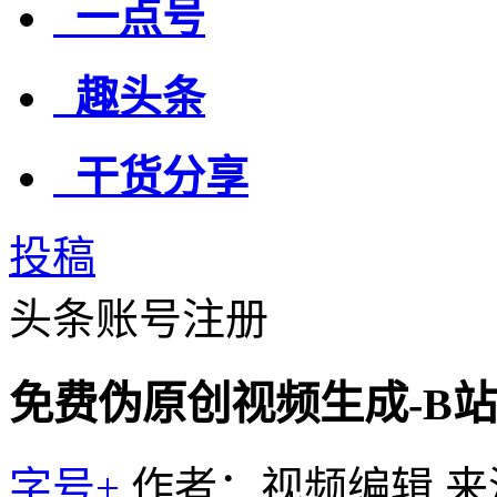
一点号
趣头条
干货分享
投稿
头条账号注册
免费伪原创视频生成-B
字号+
作者：视频编辑
来