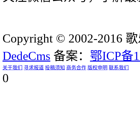
Copyright © 2002-2
DedeCms
备案：
鄂ICP备1
关于我们
寻求报道
投稿须知
商务合作
版权申明
联系我们
0