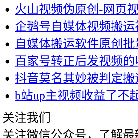
火山视频伪原创-网页
企鹅号自媒体视频搬运
自媒体搬运软件原创批
百家号转正后发视频的
抖音莫名其妙被判定搬
b站up主视频收益了不
关注我们
关注微信公众号，了解最